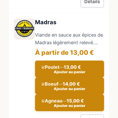
Détails
Madras
Viande en sauce aux épices de
Madras légèrement relevé.
Accompagné de riz basmati.
À partir de 13,00 €
Poulet
13,00 €
—
Ajouter au panier
Boeuf
14,00 €
—
Ajouter au panier
Agneau
15,00 €
—
Ajouter au panier