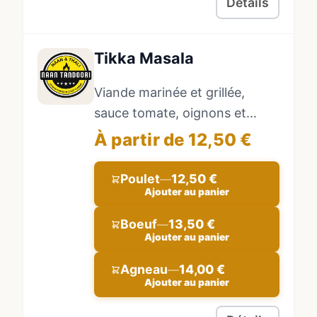
Détails
Tikka Masala
Viande marinée et grillée,
sauce tomate, oignons et
poivrons. Accompagné de riz
À partir de 12,50 €
basmati.
Poulet
12,50 €
—
Ajouter au panier
Boeuf
13,50 €
—
Ajouter au panier
Agneau
14,00 €
—
Ajouter au panier