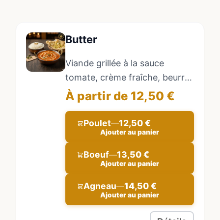
Butter
Viande grillée à la sauce
tomate, crème fraîche, beurre
et aromates. Accompagné de
À partir de 12,50 €
riz basmati.
Poulet
12,50 €
—
Ajouter au panier
Boeuf
13,50 €
—
Ajouter au panier
Agneau
14,50 €
—
Ajouter au panier