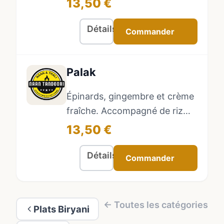
13,50 €
Détails
Commander
Palak
Épinards, gingembre et crème
fraîche. Accompagné de riz
basmati.
13,50 €
Détails
Commander
← Toutes les catégories
Plats Biryani