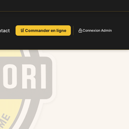
tact
🛒 Commander en ligne
Connexion Admin