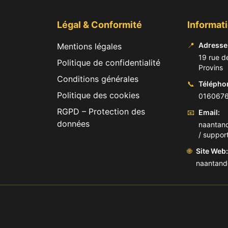
Légal & Conformité
Informat
📍
Adresse
Mentions légales
19 rue de
Politique de confidentialité
Provins
Conditions générales
📞
Télépho
Politique des cookies
016067
RGPD – Protection des
📧
Email:
données
naantan
/ suppor
🌐
Site Web:
naantando