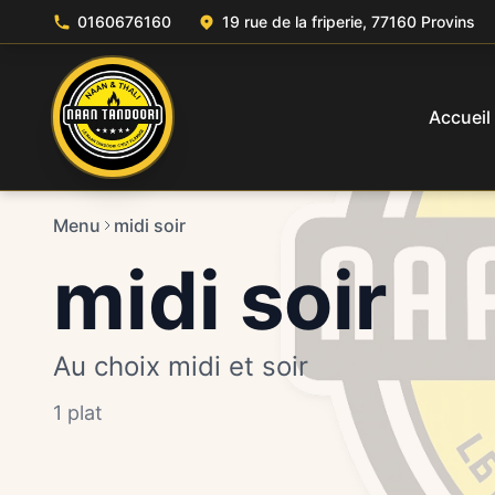
0160676160
19 rue de la friperie, 77160 Provins
Accueil
Menu
midi soir
midi soir
Au choix midi et soir
1 plat